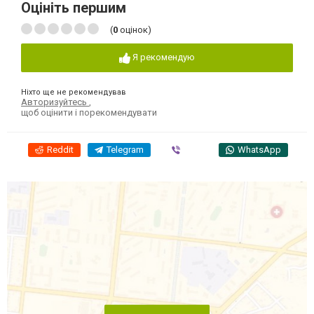
Оцініть першим
(
0
оцінок)
Я рекомендую
Ніхто ще не рекомендував
Авторизуйтесь
,
щоб оцінити і порекомендувати
Reddit
Telegram
Viber
WhatsApp