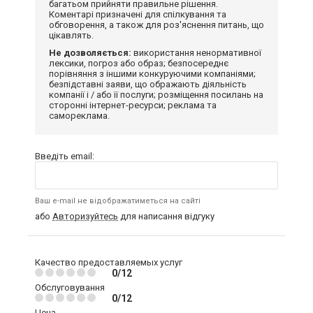
багатьом прийняти правильне рішення.
Коментарі призначені для спілкування та
обговорення, а також для роз'яснення питань, що
цікавлять.
Не дозволяється:
використання ненормативної
лексики, погроз або образ; безпосереднє
порівняння з іншими конкуруючими компаніями;
безпідставні заяви, що ображають діяльність
компанії і / або її послуги; розміщення посилань на
сторонні інтернет-ресурси; реклама та
самореклама.
Введіть email:
Ваш e-mail не відображатиметься на сайті
або
Авторизуйтесь
для написання відгуку
Качество предоставляемых услуг
0/12
Обслуговування
0/12
Цена