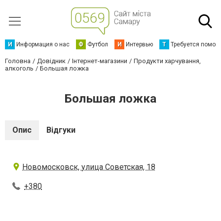
И
Информация о нас
Ф
Футбол
И
Интервью
Т
Требуется помощ
Головна
Довідник
Інтернет-магазини
Продукти харчування,
алкоголь
Большая ложка
Большая ложка
Опис
Відгуки
Новомосковск, улица Советская, 18
+380