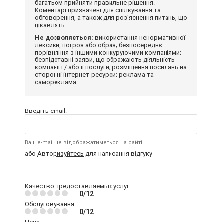
багатьом прийняти правильне рішення.
Коментарі призначені для спілкування та
обговорення, а також для роз'яснення питань, що
цікавлять.
Не дозволяється:
використання ненормативної
лексики, погроз або образ; безпосереднє
порівняння з іншими конкуруючими компаніями;
безпідставні заяви, що ображають діяльність
компанії і / або її послуги; розміщення посилань на
сторонні інтернет-ресурси; реклама та
самореклама.
Введіть email:
Ваш e-mail не відображатиметься на сайті
або
Авторизуйтесь
для написання відгуку
Качество предоставляемых услуг
0/12
Обслуговування
0/12
Цена