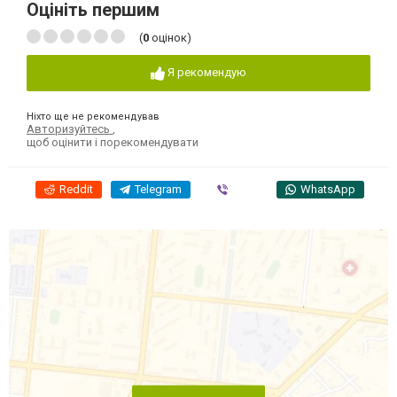
Оцініть першим
(
0
оцінок)
Я рекомендую
Ніхто ще не рекомендував
Авторизуйтесь
,
щоб оцінити і порекомендувати
Reddit
Telegram
Viber
WhatsApp