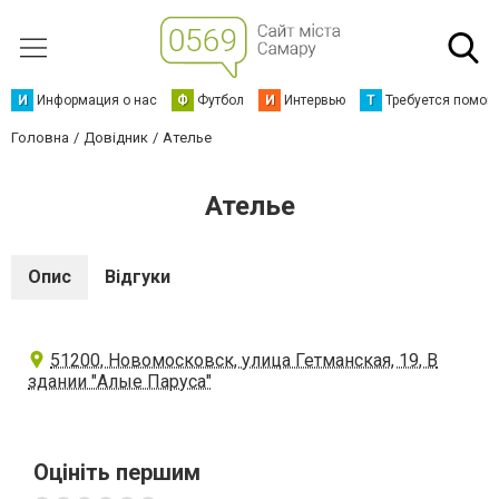
И
Информация о нас
Ф
Футбол
И
Интервью
Т
Требуется помощ
Головна
Довідник
Ателье
Ателье
Опис
Відгуки
51200, Новомосковск, улица Гетманская, 19, В
здании "Алые Паруса"
Оцініть першим