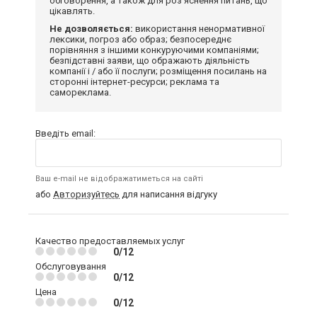
обговорення, а також для роз'яснення питань, що
цікавлять.
Не дозволяється:
використання ненормативної
лексики, погроз або образ; безпосереднє
порівняння з іншими конкуруючими компаніями;
безпідставні заяви, що ображають діяльність
компанії і / або її послуги; розміщення посилань на
сторонні інтернет-ресурси; реклама та
самореклама.
Введіть email:
Ваш e-mail не відображатиметься на сайті
або
Авторизуйтесь
для написання відгуку
Качество предоставляемых услуг
0/12
Обслуговування
0/12
Цена
0/12