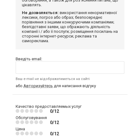
обговорення, а також для роз'яснення питань, що
цікавлять.
Не дозволяється:
використання ненормативної
лексики, погроз або образ; безпосереднє
порівняння з іншими конкуруючими компаніями;
безпідставні заяви, що ображають діяльність
компанії і / або її послуги; розміщення посилань на
сторонні інтернет-ресурси; реклама та
самореклама.
Введіть email:
Ваш e-mail не відображатиметься на сайті
або
Авторизуйтесь
для написання відгуку
Качество предоставляемых услуг
0/12
Обслуговування
0/12
Цена
0/12