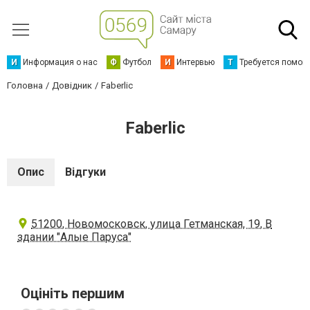
И
Информация о нас
Ф
Футбол
И
Интервью
Т
Требуется помощ
Головна
Довідник
Faberlic
Faberlic
Опис
Відгуки
51200, Новомосковск, улица Гетманская, 19, В
здании "Алые Паруса"
Оцініть першим