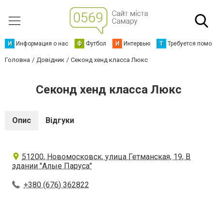
И
Информация о нас
Ф
Футбол
И
Интервью
Т
Требуется помощ
Головна
Довідник
Секонд хенд класса Люкс
Секонд хенд класса Люкс
Опис
Відгуки
51200, Новомосковск, улица Гетманская, 19, В
здании "Алые Паруса"
+380 (676) 362822