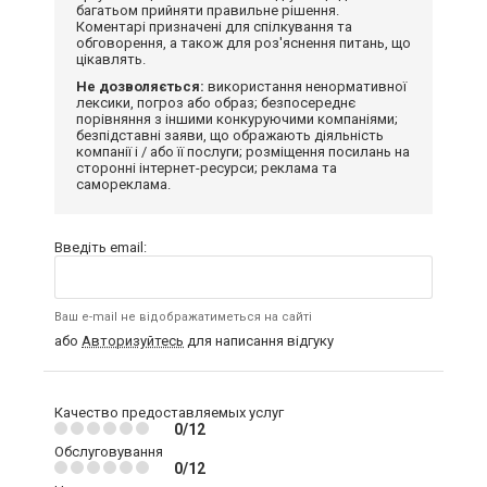
багатьом прийняти правильне рішення.
Коментарі призначені для спілкування та
обговорення, а також для роз'яснення питань, що
цікавлять.
Не дозволяється:
використання ненормативної
лексики, погроз або образ; безпосереднє
порівняння з іншими конкуруючими компаніями;
безпідставні заяви, що ображають діяльність
компанії і / або її послуги; розміщення посилань на
сторонні інтернет-ресурси; реклама та
самореклама.
Введіть email:
Ваш e-mail не відображатиметься на сайті
або
Авторизуйтесь
для написання відгуку
Качество предоставляемых услуг
0/12
Обслуговування
0/12