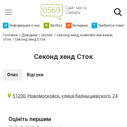
И
Информация о нас
Ф
Футбол
И
Интервью
Т
Требуется помощ
Головна
Довідник
Шопінг
Секонд-хенд, комісійні магазини,
сток
Секонд хенд Сток
Секонд хенд Сток
Опис
Відгуки
51200, Новомосковск, улица Калнышевского, 24
Оцініть першим