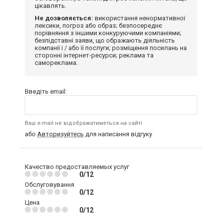
цікавлять.
Не дозволяється:
використання ненормативної
лексики, погроз або образ; безпосереднє
порівняння з іншими конкуруючими компаніями;
безпідставні заяви, що ображають діяльність
компанії і / або її послуги; розміщення посилань на
сторонні інтернет-ресурси; реклама та
самореклама.
Введіть email:
Ваш e-mail не відображатиметься на сайті
або
Авторизуйтесь
для написання відгуку
Качество предоставляемых услуг
0/12
Обслуговування
0/12
Цена
0/12