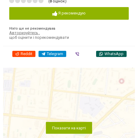
(
0
оцінок)
Я рекомендую
Ніхто ще не рекомендував
Авторизуйтесь
,
щоб оцінити і порекомендувати
Reddit
Telegram
Viber
WhatsApp
Показати на карті