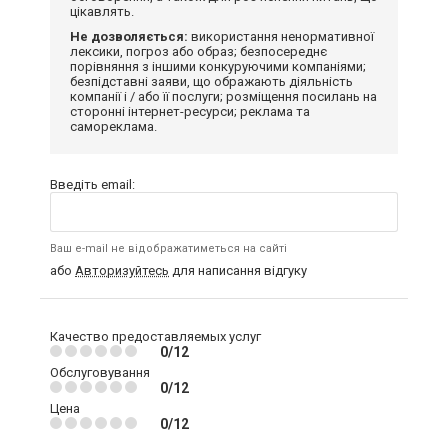
цікавлять.
Не дозволяється:
використання ненормативної
лексики, погроз або образ; безпосереднє
порівняння з іншими конкуруючими компаніями;
безпідставні заяви, що ображають діяльність
компанії і / або її послуги; розміщення посилань на
сторонні інтернет-ресурси; реклама та
самореклама.
Введіть email:
Ваш e-mail не відображатиметься на сайті
або
Авторизуйтесь
для написання відгуку
Качество предоставляемых услуг
0/12
Обслуговування
0/12
Цена
0/12