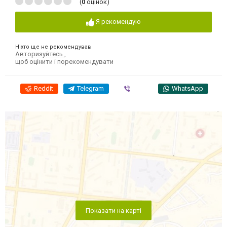
(
0
оцінок)
Я рекомендую
Ніхто ще не рекомендував
Авторизуйтесь
,
щоб оцінити і порекомендувати
Reddit
Telegram
Viber
WhatsApp
Показати на карті