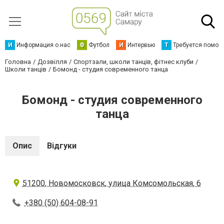
И
Информация о нас
Ф
Футбол
И
Интервью
Т
Требуется помощ
Головна
Дозвілля
Спортзали, школи танців, фітнес клуби
Школи танців
Бомонд - студия современного танца
Бомонд - студия современного
танца
Опис
Відгуки
51200, Новомосковск, улица Комсомольская, 6
+380 (50) 604-08-91