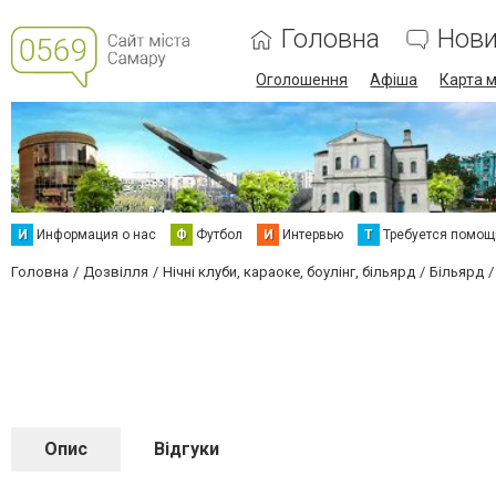
Головна
Нов
Оголошення
Афіша
Карта м
И
Информация о нас
Ф
Футбол
И
Интервью
Т
Требуется помощ
Головна
Дозвілля
Нічні клуби, караоке, боулінг, більярд
Більярд
Опис
Відгуки