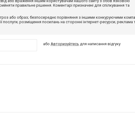
досвід або враження іншим користувачам нашого сайту з обов'язковою
ийняти правильне рішення. Коментарі призначені для спілкування та
гроз або образ; безпосереднє порівняння з іншими конкуруючими компа
 її послуги; розміщення посилань на сторонні інтернет-ресурси; реклама 
або
Авторизуйтесь
для написання відгуку