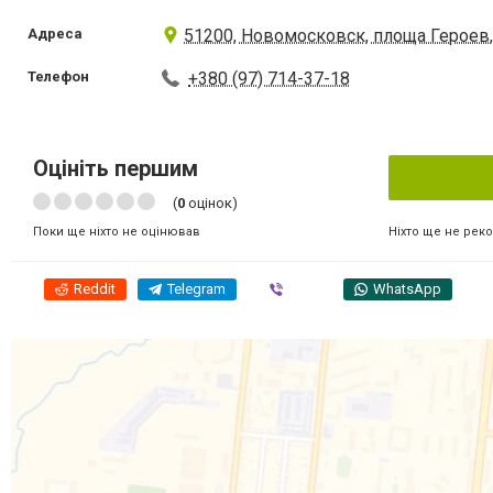
Адреса
51200, Новомосковск, площа Героев,
Телефон
+380 (97) 714-37-18
Оцініть першим
(
0
оцінок)
Ніхто ще не рек
Поки ще ніхто не оцінював
Reddit
Telegram
Viber
WhatsApp