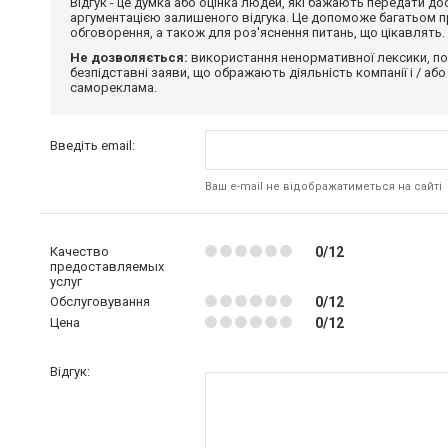
Відгук - це думка або оцінка людей, які бажають передати 
аргументацією залишеного відгука. Це допоможе багатьом пр
обговорення, а також для роз'яснення питань, що цікавлять.
Не дозволяється:
використання ненормативної лексики, по
безпідставні заяви, що ображають діяльність компанії і / або
самореклама.
Введіть email:
Ваш e-mail не відображатиметься на сайті
Качество
0/12
предоставляемых
услуг
Обслуговування
0/12
Цена
0/12
Відгук: