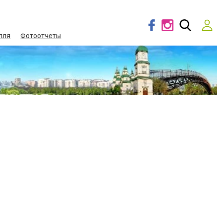
лля
Фотоотчеты