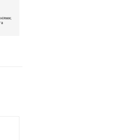
ніями;
та