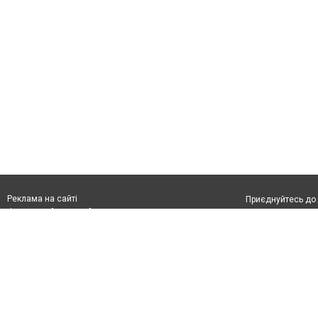
Реклама на сайті
Приєднуйтесь до 
Франшиза "CitySites"
З питань реклами:
Допускається цит
rek@citysites.ua
тексті обов'язко
розміщення прямо
абзацу в тексті 
Матеріали з плаш