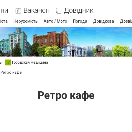
ини
Вакансії
Довідник
іста
Нерухомість
Авто / Мото
Погода
Довідкова
Дозві
ь
Г
Городская медицина
Ретро кафе
Ретро кафе