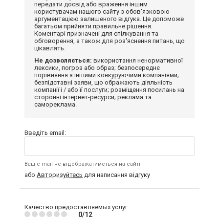
передати досвід або враження іншим
користувачам нашого сайту з обов'язковою
аргументацією залишеного відгука. Це допоможе
багатьом прийняти правильне рішення.
Коментарі призначені для спілкування та
обговорення, а також для роз'яснення питань, що
цікавлять.
Не дозволяється:
використання ненормативної
лексики, погроз або образ; безпосереднє
порівняння з іншими конкуруючими компаніями;
безпідставні заяви, що ображають діяльність
компанії і / або її послуги; розміщення посилань на
сторонні інтернет-ресурси; реклама та
самореклама.
Введіть email:
Ваш e-mail не відображатиметься на сайті
або
Авторизуйтесь
для написання відгуку
Качество предоставляемых услуг
0/12