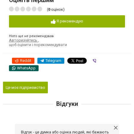
Оцініть першим
(
0
оцінок)
Я рекомендую
Ніхто ще не рекомендував
Авторизуйтесь
,
щоб оцінити і порекомендувати
Reddit
Telegram
Viber
WhatsApp
Це моє підприємство
Відгуки
Відгук - це думка або оцінка людей, які бажають