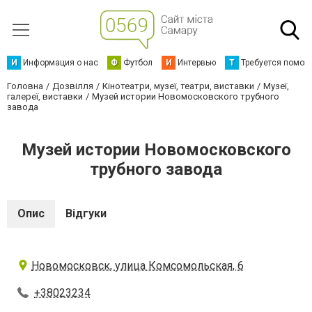
И
Информация о нас
Ф
Футбол
И
Интервью
Т
Требуется помощ
Головна
Дозвілля
Кінотеатри, музеї, театри, виставки
Музеї,
галереї, виставки
Музей истории Новомосковского трубного
завода
Музей истории Новомосковского
трубного завода
Опис
Відгуки
Новомосковск, улица Комсомольская, 6
+38023234