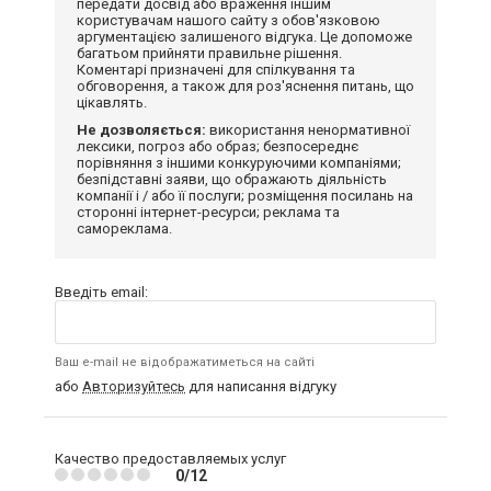
передати досвід або враження іншим
користувачам нашого сайту з обов'язковою
аргументацією залишеного відгука. Це допоможе
багатьом прийняти правильне рішення.
Коментарі призначені для спілкування та
обговорення, а також для роз'яснення питань, що
цікавлять.
Не дозволяється:
використання ненормативної
лексики, погроз або образ; безпосереднє
порівняння з іншими конкуруючими компаніями;
безпідставні заяви, що ображають діяльність
компанії і / або її послуги; розміщення посилань на
сторонні інтернет-ресурси; реклама та
самореклама.
Введіть email:
Ваш e-mail не відображатиметься на сайті
або
Авторизуйтесь
для написання відгуку
Качество предоставляемых услуг
0/12