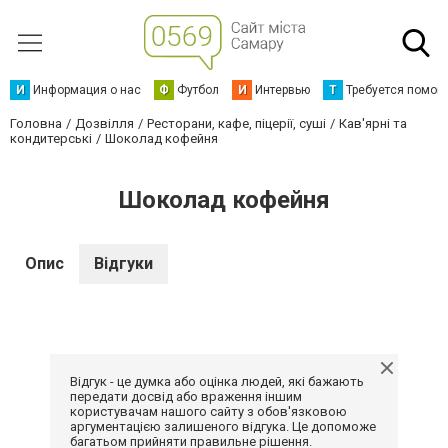
И
Информация о нас
Ф
Футбол
И
Интервью
Т
Требуется помощ
Головна
Дозвілля
Ресторани, кафе, піцерії, суші
Кав'ярні та
кондитерські
Шоколад кофейня
Шоколад кофейня
Опис
Відгуки
Відгук - це думка або оцінка людей, які бажають
передати досвід або враження іншим
користувачам нашого сайту з обов'язковою
аргументацією залишеного відгука. Це допоможе
багатьом прийняти правильне рішення.