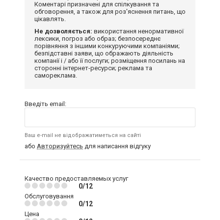
Коментарі призначені для спілкування та
обговорення, а також для роз'яснення питань, що
цікавлять.
Не дозволяється:
використання ненормативної
лексики, погроз або образ; безпосереднє
порівняння з іншими конкуруючими компаніями;
безпідставні заяви, що ображають діяльність
компанії і / або її послуги; розміщення посилань на
сторонні інтернет-ресурси; реклама та
самореклама.
Введіть email:
Ваш e-mail не відображатиметься на сайті
або
Авторизуйтесь
для написання відгуку
Качество предоставляемых услуг
0/12
Обслуговування
0/12
Цена