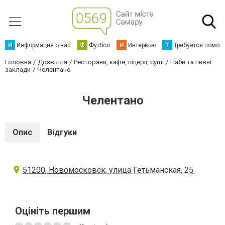
И
Информация о нас
Ф
Футбол
И
Интервью
Т
Требуется помощ
Головна
Дозвілля
Ресторани, кафе, піцерії, суші
Паби та пивні
заклади
Челентано
Челентано
Опис
Відгуки
51200, Новомосковск, улица Гетьманская, 25
Оцініть першим