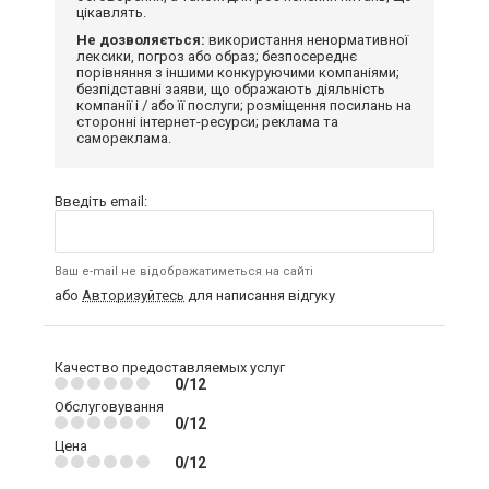
цікавлять.
Не дозволяється:
використання ненормативної
лексики, погроз або образ; безпосереднє
порівняння з іншими конкуруючими компаніями;
безпідставні заяви, що ображають діяльність
компанії і / або її послуги; розміщення посилань на
сторонні інтернет-ресурси; реклама та
самореклама.
Введіть email:
Ваш e-mail не відображатиметься на сайті
або
Авторизуйтесь
для написання відгуку
Качество предоставляемых услуг
0/12
Обслуговування
0/12
Цена
0/12