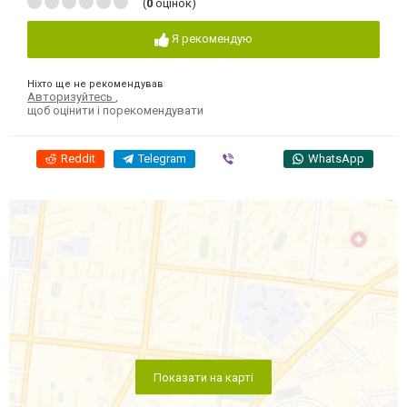
(
0
оцінок)
Я рекомендую
Ніхто ще не рекомендував
Авторизуйтесь
,
щоб оцінити і порекомендувати
Reddit
Telegram
Viber
WhatsApp
Показати на карті