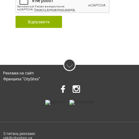
Відправити
Реклама на сайті
Франшиза "CitySites"
З питань реклами:
rek@citysites.ua