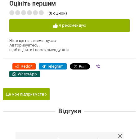
Оцініть першим
(
0
оцінок)
Я рекомендую
Ніхто ще не рекомендував
Авторизуйтесь
,
щоб оцінити і порекомендувати
Reddit
Telegram
Viber
WhatsApp
Це моє підприємство
Відгуки