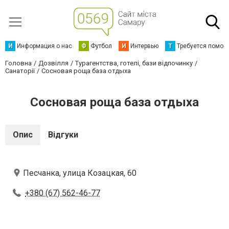
И
Информация о нас
Ф
Футбол
И
Интервью
Т
Требуется помощ
Головна
Дозвілля
Турагентства, готелі, бази відпочинку
Санаторії
Сосновая роща база отдыха
Сосновая роща база отдыха
Опис
Відгуки
Песчанка, улица Козацкая, 60
+380 (67) 562-46-77