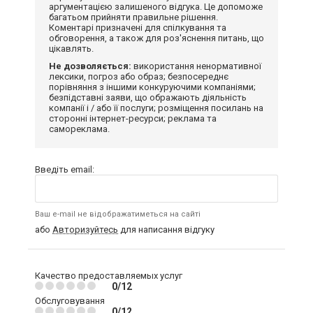
аргументацією залишеного відгука. Це допоможе
багатьом прийняти правильне рішення.
Коментарі призначені для спілкування та
обговорення, а також для роз'яснення питань, що
цікавлять.
Не дозволяється:
використання ненормативної
лексики, погроз або образ; безпосереднє
порівняння з іншими конкуруючими компаніями;
безпідставні заяви, що ображають діяльність
компанії і / або її послуги; розміщення посилань на
сторонні інтернет-ресурси; реклама та
самореклама.
Введіть email:
Ваш e-mail не відображатиметься на сайті
або
Авторизуйтесь
для написання відгуку
Качество предоставляемых услуг
0/12
Обслуговування
0/12