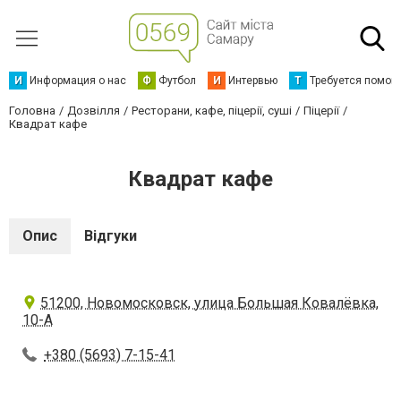
И
Информация о нас
Ф
Футбол
И
Интервью
Т
Требуется помощ
Головна
Дозвілля
Ресторани, кафе, піцерії, суші
Піцерії
Квадрат кафе
Квадрат кафе
Опис
Відгуки
51200, Новомосковск, улица Большая Ковалёвка,
10-А
+380 (5693) 7-15-41