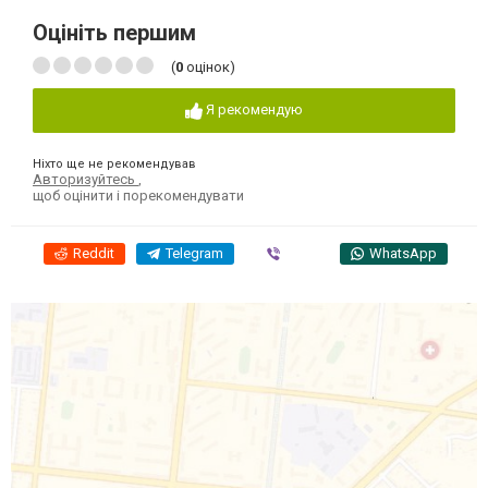
Оцініть першим
(
0
оцінок)
Я рекомендую
Ніхто ще не рекомендував
Авторизуйтесь
,
щоб оцінити і порекомендувати
Reddit
Telegram
Viber
WhatsApp