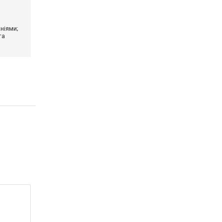
ніями;
та