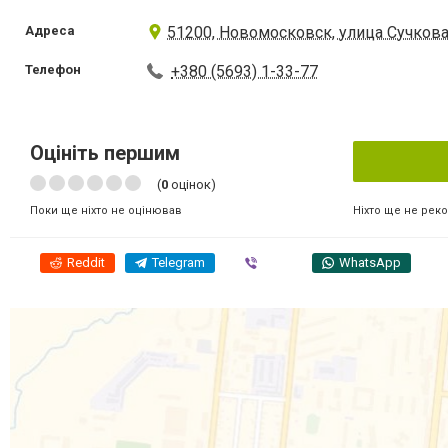
Адреса
51200, Новомосковск, улица Сучкова
Телефон
+380 (5693) 1-33-77
Оцініть першим
(
0
оцінок)
Ніхто ще не рек
Поки ще ніхто не оцінював
Reddit
Telegram
Viber
WhatsApp