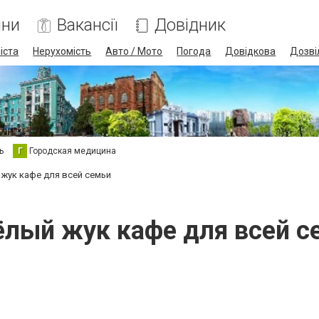
ини
Вакансії
Довідник
іста
Нерухомість
Авто / Мото
Погода
Довідкова
Дозві
ь
Г
Городская медицина
жук кафе для всей семьи
ёлый жук кафе для всей с