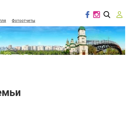
лля
Фотоотчеты
емьи