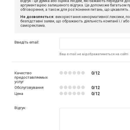
Відгук - це думка або оцінка людей, які бажають передати 
аргументацією залишеного відгука. Це допоможе багатьом пр
обговорення, а також для роз'яснення питань, що цікавлять.
Не дозволяється:
використання ненормативної лексики, по
безпідставні заяви, що ображають діяльність компанії і / або
самореклама.
Введіть email:
Ваш e-mail не відображатиметься на сайті
Качество
0/12
предоставляемых
услуг
Обслуговування
0/12
Цена
0/12
Відгук: