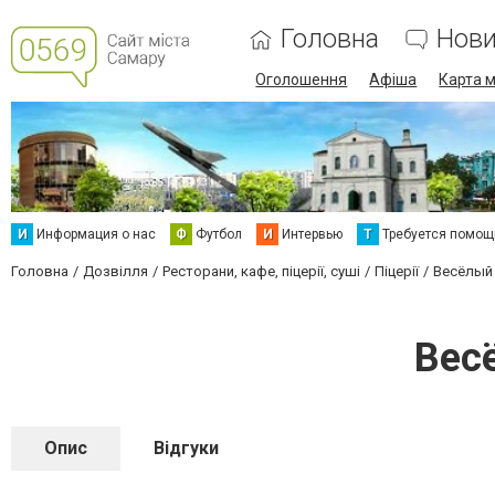
Головна
Нов
Оголошення
Афіша
Карта м
И
Информация о нас
Ф
Футбол
И
Интервью
Т
Требуется помощ
Головна
Дозвілля
Ресторани, кафе, піцерії, суші
Піцерії
Весёлый 
Вес
Опис
Відгуки