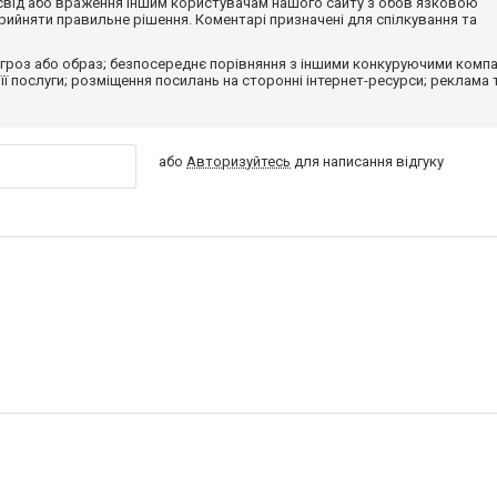
досвід або враження іншим користувачам нашого сайту з обов'язковою
ийняти правильне рішення. Коментарі призначені для спілкування та
гроз або образ; безпосереднє порівняння з іншими конкуруючими компа
 її послуги; розміщення посилань на сторонні інтернет-ресурси; реклама 
або
Авторизуйтесь
для написання відгуку