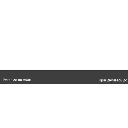
Реклама на сайті
Приєднуйтесь до 
Франшиза "CitySites"
З питань реклами:
Допускається цит
rek@citysites.ua
тексті обов'язко
розміщення прямо
абзацу в тексті 
Матеріали з плаш