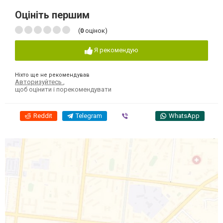
Оцініть першим
(
0
оцінок)
Я рекомендую
Ніхто ще не рекомендував
Авторизуйтесь
,
щоб оцінити і порекомендувати
Reddit
Telegram
Viber
WhatsApp