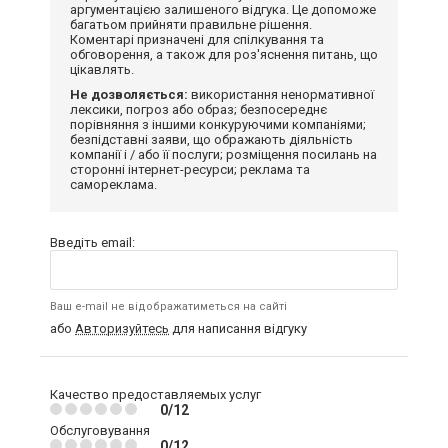
аргументацією залишеного відгука. Це допоможе
багатьом прийняти правильне рішення.
Коментарі призначені для спілкування та
обговорення, а також для роз'яснення питань, що
цікавлять.
Не дозволяється:
використання ненормативної
лексики, погроз або образ; безпосереднє
порівняння з іншими конкуруючими компаніями;
безпідставні заяви, що ображають діяльність
компанії і / або її послуги; розміщення посилань на
сторонні інтернет-ресурси; реклама та
самореклама.
Введіть email:
Ваш e-mail не відображатиметься на сайті
або
Авторизуйтесь
для написання відгуку
Качество предоставляемых услуг
0/12
Обслуговування
0/12