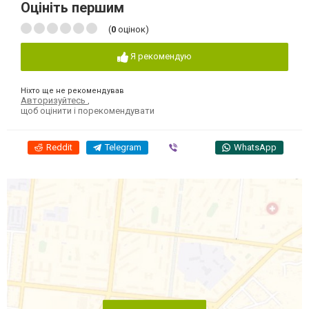
Оцініть першим
(
0
оцінок)
Я рекомендую
Ніхто ще не рекомендував
Авторизуйтесь
,
щоб оцінити і порекомендувати
Reddit
Telegram
Viber
WhatsApp