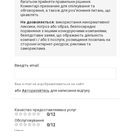
багатьом прийняти правильне рішення.
Коментарі призначені для спілкування та
обговорення, а також для роз'яснення питань, що
цікавлять.
Не дозволяється:
використання ненормативної
лексики, погроз або образ; безпосереднє
порівняння з іншими конкуруючими компаніями;
безпідставні заяви, що ображають діяльність
компанії і / або її послуги; розміщення посилань на
сторонні інтернет-ресурси; реклама та
самореклама.
Введіть email:
Ваш e-mail не відображатиметься на сайті
або
Авторизуйтесь
для написання відгуку
Качество предоставляемых услуг
0/12
Обслуговування
0/12
Цена