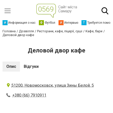
И
Информация о нас
Ф
Футбол
И
Интервью
Т
Требуется помощ
Головна
Дозвілля
Ресторани, кафе, піцерії, суші
Кафе, бари
Деловой двор кафе
Деловой двор кафе
Опис
Відгуки
51200, Новомосковск, улица Зины Белой, 5
+380 (66) 7910911