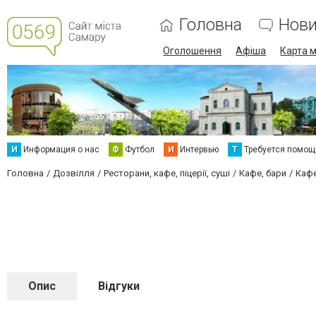
Головна
Нов
Оголошення
Афіша
Карта м
И
Информация о нас
Ф
Футбол
И
Интервью
Т
Требуется помощ
Головна
Дозвілля
Ресторани, кафе, піцерії, суші
Кафе, бари
Кафе
Опис
Відгуки