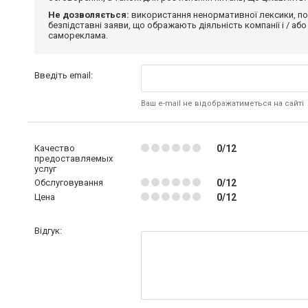
Не дозволяється:
використання ненормативної лексики, по
безпідставні заяви, що ображають діяльність компанії і / або
самореклама.
Введіть email:
Ваш e-mail не відображатиметься на сайті
Качество
0/12
предоставляемых
услуг
Обслуговування
0/12
Цена
0/12
Відгук: