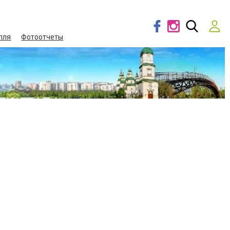
лля
Фотоотчеты