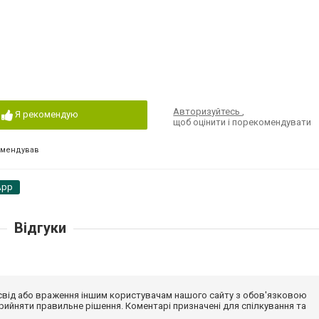
Авторизуйтесь
,
Я рекомендую
щоб оцінити і порекомендувати
омендував
App
Відгуки
досвід або враження іншим користувачам нашого сайту з обов'язковою
ийняти правильне рішення. Коментарі призначені для спілкування та