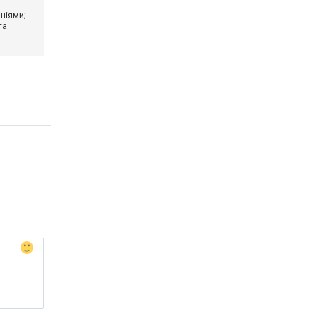
ніями;
та