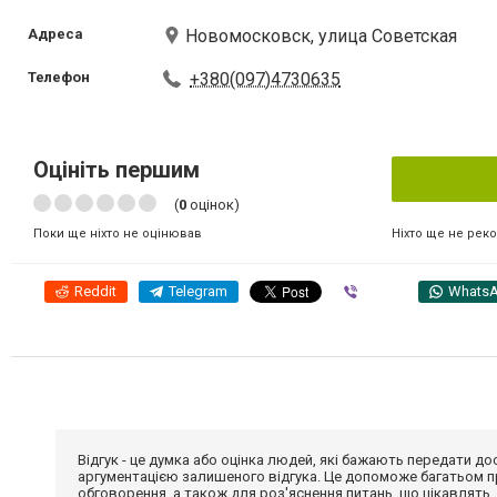
Адреса
Новомосковск, улица Советская
Телефон
+380(097)4730635
Оцініть першим
(
0
оцінок)
Ніхто ще не рек
Поки ще ніхто не оцінював
Reddit
Telegram
Viber
Whats
Відгук - це думка або оцінка людей, які бажають передати 
аргументацією залишеного відгука. Це допоможе багатьом пр
обговорення, а також для роз'яснення питань, що цікавлять.