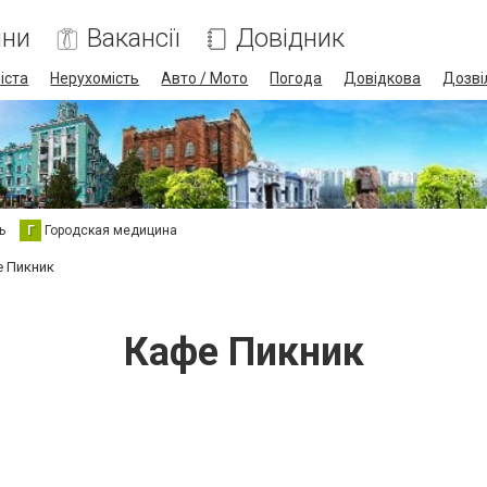
ини
Вакансії
Довідник
іста
Нерухомість
Авто / Мото
Погода
Довідкова
Дозві
ь
Г
Городская медицина
 Пикник
Кафе Пикник