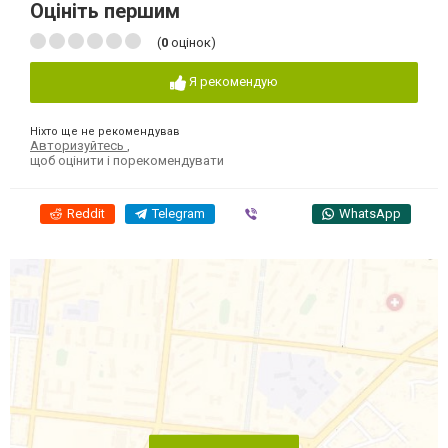
Оцініть першим
(
0
оцінок)
Я рекомендую
Ніхто ще не рекомендував
Авторизуйтесь
,
щоб оцінити і порекомендувати
Reddit
Telegram
Viber
WhatsApp