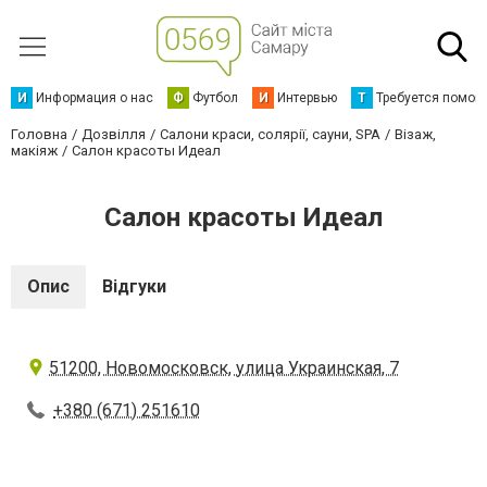
И
Информация о нас
Ф
Футбол
И
Интервью
Т
Требуется помощ
Головна
Дозвілля
Салони краси, солярії, сауни, SPA
Візаж,
макіяж
Салон красоты Идеал
Салон красоты Идеал
Опис
Відгуки
51200, Новомосковск, улица Украинская, 7
+380 (671) 251610