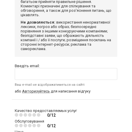
багатьом прийняти правильне рішення.
Коментарі призначені для спілкування та
обговорення, а також для роз'яснення питань, що
цікавлять.
Не дозволяється:
використання ненормативної
лексики, погроз або образ; безпосереднє
порівняння з іншими конкуруючими компаніями;
безпідставні заяви, що ображають діяльність
компанії і / або її послуги; розміщення посилань на
сторонні інтернет-ресурси; реклама та
самореклама.
Введіть email:
Ваш e-mail не відображатиметься на сайті
або
Авторизуйтесь
для написання відгуку
Качество предоставляемых услуг
0/12
Обслуговування
0/12
Цена