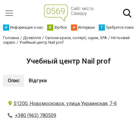
И
Информация о нас
Ф
Футбол
И
Интервью
Т
Требуется помощ
Головна
Дозвілля
Салони краси, солярії, сауни, SPA
Нігтьовий
сервіс
Учебный центр Nail prof
Учебный центр Nail prof
Опис
Відгуки
51200, Новомосковск, улица Украинская, 7-б
+380 (963) 780509