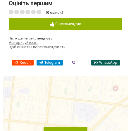
Оцініть першим
(
0
оцінок)
Я рекомендую
Ніхто ще не рекомендував
Авторизуйтесь
,
щоб оцінити і порекомендувати
Reddit
Telegram
Viber
WhatsApp