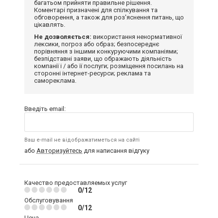
багатьом прийняти правильне рішення.
Коментарі призначені для спілкування та
обговорення, а також для роз'яснення питань, що
цікавлять.
Не дозволяється:
використання ненормативної
лексики, погроз або образ; безпосереднє
порівняння з іншими конкуруючими компаніями;
безпідставні заяви, що ображають діяльність
компанії і / або її послуги; розміщення посилань на
сторонні інтернет-ресурси; реклама та
самореклама.
Введіть email:
Ваш e-mail не відображатиметься на сайті
або
Авторизуйтесь
для написання відгуку
Качество предоставляемых услуг
0/12
Обслуговування
0/12
Цена