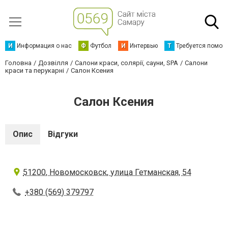
И
Информация о нас
Ф
Футбол
И
Интервью
Т
Требуется помощ
Головна
Дозвілля
Салони краси, солярії, сауни, SPA
Салони
краси та перукарні
Салон Ксения
Салон Ксения
Опис
Відгуки
51200, Новомосковск, улица Гетманская, 54
+380 (569) 379797