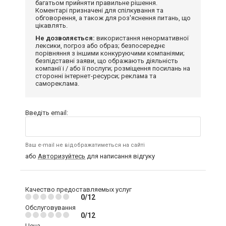
багатьом прийняти правильне рішення.
Коментарі призначені для спілкування та
обговорення, а також для роз'яснення питань, що
цікавлять.
Не дозволяється:
використання ненормативної
лексики, погроз або образ; безпосереднє
порівняння з іншими конкуруючими компаніями;
безпідставні заяви, що ображають діяльність
компанії і / або її послуги; розміщення посилань на
сторонні інтернет-ресурси; реклама та
самореклама.
Введіть email:
Ваш e-mail не відображатиметься на сайті
або
Авторизуйтесь
для написання відгуку
Качество предоставляемых услуг
0/12
Обслуговування
0/12
Цена