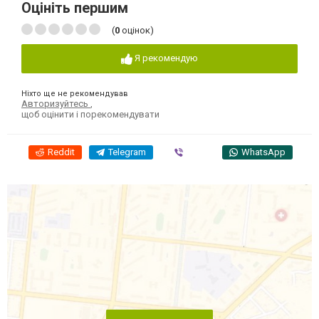
Оцініть першим
(
0
оцінок)
Я рекомендую
Ніхто ще не рекомендував
Авторизуйтесь
,
щоб оцінити і порекомендувати
Reddit
Telegram
Viber
WhatsApp