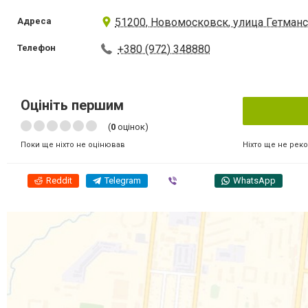
Адреса
51200, Новомосковск, улица Гетманс
Телефон
+380 (972) 348880
Оцініть першим
(
0
оцінок)
Ніхто ще не рек
Поки ще ніхто не оцінював
Reddit
Telegram
Viber
WhatsApp