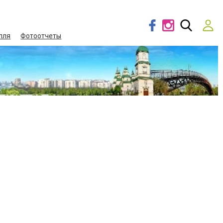
лля
Фотоотчеты