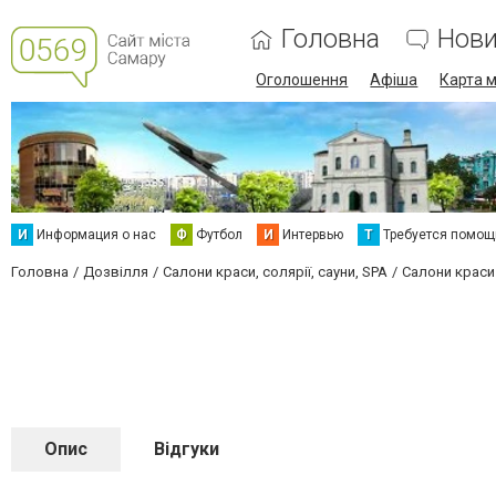
Головна
Нов
Оголошення
Афіша
Карта м
И
Информация о нас
Ф
Футбол
И
Интервью
Т
Требуется помощ
Головна
Дозвілля
Салони краси, солярії, сауни, SPA
Салони краси
Опис
Відгуки