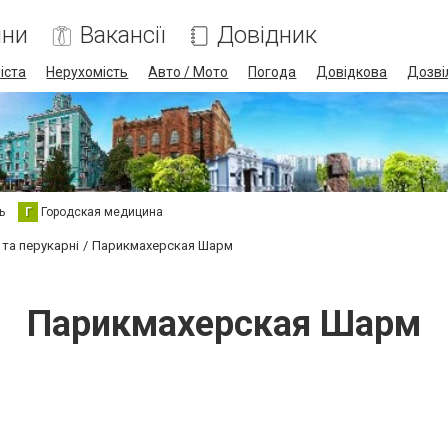
ини
Вакансії
Довідник
іста
Нерухомість
Авто / Мото
Погода
Довідкова
Дозві
ь
Г
Городская медицина
 та перукарні
Парикмахерская Шарм
Парикмахерская Шарм