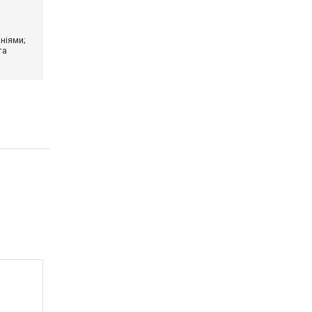
ніями;
та