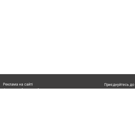
Реклама на сайті
Приєднуйтесь до 
Франшиза "CitySites"
З питань реклами:
Допускається цит
rek@citysites.ua
тексті обов'язко
розміщення прямо
абзацу в тексті 
Матеріали з плаш