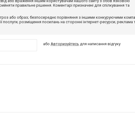
досвід або враження іншим користувачам нашого сайту з обов'язковою
ийняти правильне рішення. Коментарі призначені для спілкування та
гроз або образ; безпосереднє порівняння з іншими конкуруючими компа
 її послуги; розміщення посилань на сторонні інтернет-ресурси; реклама 
або
Авторизуйтесь
для написання відгуку