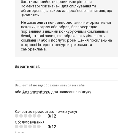
багатьом прийняти правильне рішення.
Коментарі призначені для спілкування та
обговорення, а також для роз'яснення питань, що
цікавлять.
Не дозволяється:
використання ненормативної
лексики, погроз або образ; безпосереднє
порівняння з іншими конкуруючими компаніями;
безпідставні заяви, що ображають діяльність
компанії і / або її послуги; розміщення посилань на
сторонні інтернет-ресурси; реклама та
самореклама.
Введіть email:
Ваш e-mail не відображатиметься на сайті
або
Авторизуйтесь
для написання відгуку
Качество предоставляемых услуг
0/12
Обслуговування
0/12
Цена