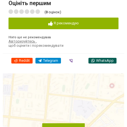
Оцініть першим
(
0
оцінок)
Я рекомендую
Ніхто ще не рекомендував
Авторизуйтесь
,
щоб оцінити і порекомендувати
Reddit
Telegram
Viber
WhatsApp