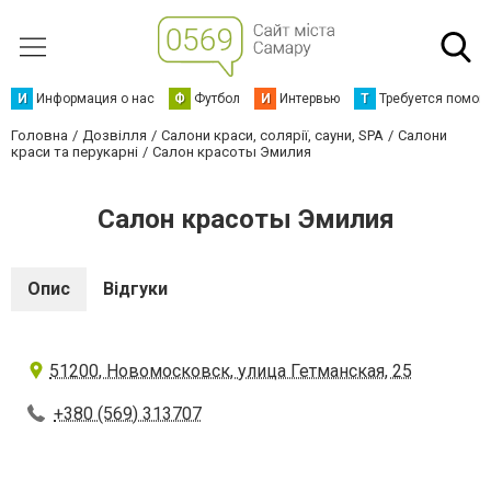
И
Информация о нас
Ф
Футбол
И
Интервью
Т
Требуется помощ
Головна
Дозвілля
Салони краси, солярії, сауни, SPA
Салони
краси та перукарні
Салон красоты Эмилия
Салон красоты Эмилия
Опис
Відгуки
51200, Новомосковск, улица Гетманская, 25
+380 (569) 313707