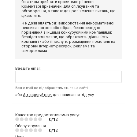
багатьом прийняти правильне рішення.
Коментарі призначені для спілкування та
обговорення, а також для роз'яснення питань, що
цікавлять.
Не дозволяється:
використання ненормативної
лексики, погроз або образ; безпосереднє
порівняння з іншими конкуруючими компаніями;
безпідставні заяви, що ображають діяльність
компанії і / або її послуги; розміщення посилань на
сторонні інтернет-ресурси; реклама та
самореклама.
Введіть email:
Ваш e-mail не відображатиметься на сайті
або
Авторизуйтесь
для написання відгуку
Качество предоставляемых услуг
0/12
Обслуговування
0/12
Цена