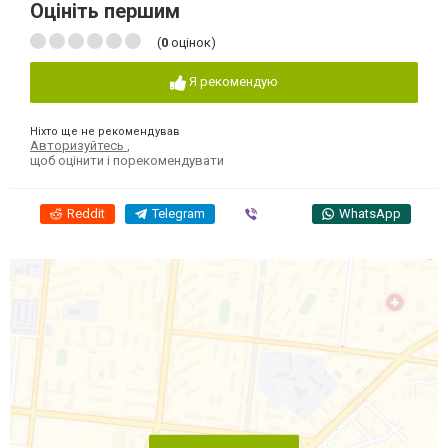
Оцініть першим
(
0
оцінок)
Я рекомендую
Ніхто ще не рекомендував
Авторизуйтесь
,
щоб оцінити і порекомендувати
Reddit
Telegram
Viber
WhatsApp