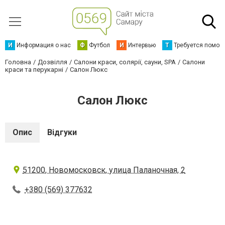
И
Информация о нас
Ф
Футбол
И
Интервью
Т
Требуется помощ
Головна
Дозвілля
Салони краси, солярії, сауни, SPA
Салони
краси та перукарні
Салон Люкс
Салон Люкс
Опис
Відгуки
51200, Новомосковск, улица Паланочная, 2
+380 (569) 377632