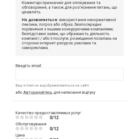
Коментарі призначені для спілкування та
обговорення, а також для роз'яснення питань, що
цікавлять.
Не дозволяється:
використання ненормативної
лексики, погроз або образ; безпосереднє
порівняння з іншими конкуруючими компаніями;
безпідставні заяви, що ображають діяльність
компанії і / або її послуги; розміщення посилань на
сторонні інтернет-ресурси; реклама та
самореклама.
Введіть email:
Ваш e-mail не відображатиметься на сайті
або
Авторизуйтесь
для написання відгуку
Качество предоставляемых услуг
0/12
Обслуговування
0/12
Цена