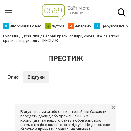
И
Информация о нас
Ф
Футбол
И
Интервью
Т
Требуется помощ
Головна
Дозвілля
Салони краси, солярії, сауни, SPA
Салони
краси та перукарні
ПРЕСТИЖ
ПРЕСТИЖ
Опис
Відгуки
Відгук - це думка або оцінка людей, які бажають
передати досвід або враження іншим
користувачам нашого сайту з обов'язковою
аргументацією залишеного відгука. Це допоможе
багатьом прийняти правильне рішення.