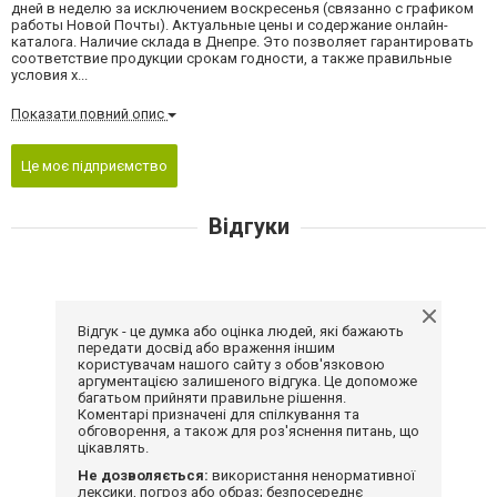
дней в неделю за исключением воскресенья (связанно с графиком
работы Новой Почты). Актуальные цены и содержание онлайн-
каталога. Наличие склада в Днепре. Это позволяет гарантировать
соответствие продукции срокам годности, а также правильные
условия х...
Показати повний опис
Це моє підприємство
Відгуки
Відгук - це думка або оцінка людей, які бажають
передати досвід або враження іншим
користувачам нашого сайту з обов'язковою
аргументацією залишеного відгука. Це допоможе
багатьом прийняти правильне рішення.
Коментарі призначені для спілкування та
обговорення, а також для роз'яснення питань, що
цікавлять.
Не дозволяється:
використання ненормативної
лексики, погроз або образ; безпосереднє