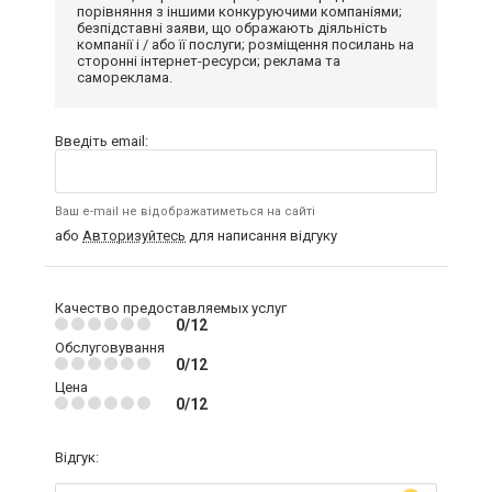
порівняння з іншими конкуруючими компаніями;
безпідставні заяви, що ображають діяльність
компанії і / або її послуги; розміщення посилань на
сторонні інтернет-ресурси; реклама та
самореклама.
Введіть email:
Ваш e-mail не відображатиметься на сайті
або
Авторизуйтесь
для написання відгуку
Качество предоставляемых услуг
0/12
Обслуговування
0/12
Цена
0/12
Відгук: