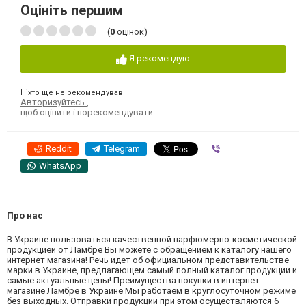
Оцініть першим
(
0
оцінок)
Я рекомендую
Ніхто ще не рекомендував
Авторизуйтесь
,
щоб оцінити і порекомендувати
Reddit
Telegram
Viber
WhatsApp
Про нас
В Украине пользоваться качественной парфюмерно-косметической
продукцией от Ламбре Вы можете с обращением к каталогу нашего
интернет магазина! Речь идет об официальном представительстве
марки в Украине, предлагающем самый полный каталог продукции и
самые актуальные цены! Преимущества покупки в интернет
магазине Ламбре в Украине Мы работаем в круглосуточном режиме
без выходных. Отправки продукции при этом осуществляются 6