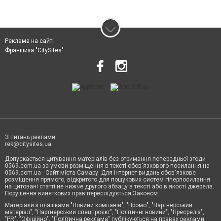
Реклама на сайті
Франшиза "CitySites"
З питань реклами:
rek@citysites.ua
Допускається цитування матеріалів без отримання попередньої згоди
0569.com.ua за умови розміщення в тексті обов'язкового посилання на
0569.com.ua - Сайт міста Самару. Для інтернет-видань обов'язкове
розміщення прямого, відкритого для пошукових систем гіперпосилання
на цитовані статті не нижче другого абзацу в тексті або в якості джерела.
Порушення виняткових прав переслідується Законом.
Матеріали з плашками "Новини компаній", "Промо", "Партнерський
матеріал", "Партнерський спецпроєкт", "Політичні новини", "Пресреліз",
"PR", "Офіційно", "Політична реклама" публікуються на правах реклами.