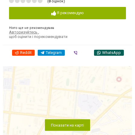
(
0
оцінок)
Я рекомендую
Ніхто ще не рекомендував
Авторизуйтесь
,
щоб оцінити і порекомендувати
Reddit
Telegram
Viber
WhatsApp
Показати на карті