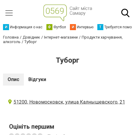
И
Информация о нас
Ф
Футбол
И
Интервью
Т
Требуется помощ
Головна
Довідник
Інтернет-магазини
Продукти харчування,
алкоголь
Туборг
Туборг
Опис
Відгуки
51200, Новомосковск, улица Калнышевского, 21
Оцініть першим