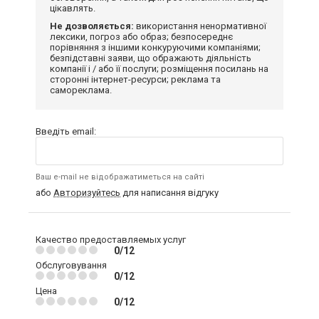
цікавлять.
Не дозволяється:
використання ненормативної
лексики, погроз або образ; безпосереднє
порівняння з іншими конкуруючими компаніями;
безпідставні заяви, що ображають діяльність
компанії і / або її послуги; розміщення посилань на
сторонні інтернет-ресурси; реклама та
самореклама.
Введіть email:
Ваш e-mail не відображатиметься на сайті
або
Авторизуйтесь
для написання відгуку
Качество предоставляемых услуг
0/12
Обслуговування
0/12
Цена
0/12