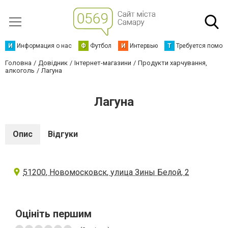
И
Информация о нас
Ф
Футбол
И
Интервью
Т
Требуется помощ
Головна
Довідник
Інтернет-магазини
Продукти харчування,
алкоголь
Лагуна
Лагуна
Опис
Відгуки
51200, Новомосковск, улица Зины Белой, 2
Оцініть першим