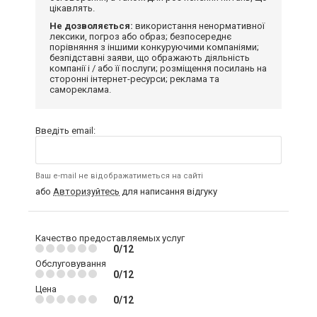
цікавлять.
Не дозволяється:
використання ненормативної
лексики, погроз або образ; безпосереднє
порівняння з іншими конкуруючими компаніями;
безпідставні заяви, що ображають діяльність
компанії і / або її послуги; розміщення посилань на
сторонні інтернет-ресурси; реклама та
самореклама.
Введіть email:
Ваш e-mail не відображатиметься на сайті
або
Авторизуйтесь
для написання відгуку
Качество предоставляемых услуг
0/12
Обслуговування
0/12
Цена
0/12