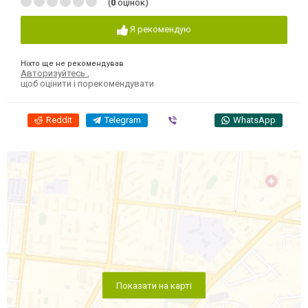
(
0
оцінок)
Я рекомендую
Ніхто ще не рекомендував
Авторизуйтесь
,
щоб оцінити і порекомендувати
Reddit
Telegram
Viber
WhatsApp
Показати на карті