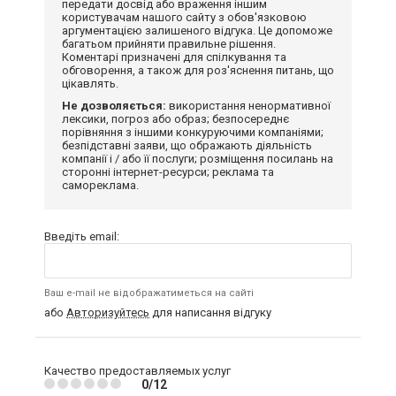
передати досвід або враження іншим
користувачам нашого сайту з обов'язковою
аргументацією залишеного відгука. Це допоможе
багатьом прийняти правильне рішення.
Коментарі призначені для спілкування та
обговорення, а також для роз'яснення питань, що
цікавлять.
Не дозволяється:
використання ненормативної
лексики, погроз або образ; безпосереднє
порівняння з іншими конкуруючими компаніями;
безпідставні заяви, що ображають діяльність
компанії і / або її послуги; розміщення посилань на
сторонні інтернет-ресурси; реклама та
самореклама.
Введіть email:
Ваш e-mail не відображатиметься на сайті
або
Авторизуйтесь
для написання відгуку
Качество предоставляемых услуг
0/12