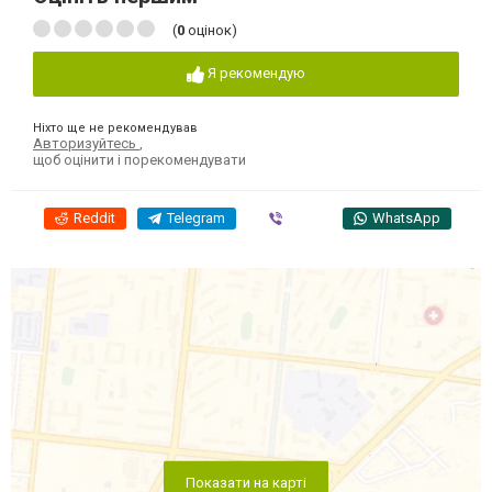
(
0
оцінок)
Я рекомендую
Ніхто ще не рекомендував
Авторизуйтесь
,
щоб оцінити і порекомендувати
Reddit
Telegram
Viber
WhatsApp
Показати на карті