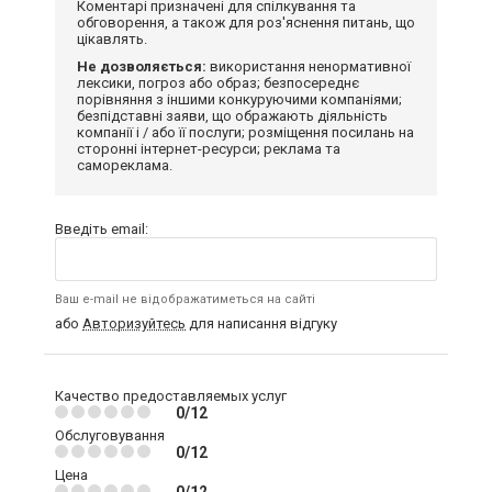
Коментарі призначені для спілкування та
обговорення, а також для роз'яснення питань, що
цікавлять.
Не дозволяється:
використання ненормативної
лексики, погроз або образ; безпосереднє
порівняння з іншими конкуруючими компаніями;
безпідставні заяви, що ображають діяльність
компанії і / або її послуги; розміщення посилань на
сторонні інтернет-ресурси; реклама та
самореклама.
Введіть email:
Ваш e-mail не відображатиметься на сайті
або
Авторизуйтесь
для написання відгуку
Качество предоставляемых услуг
0/12
Обслуговування
0/12
Цена
0/12