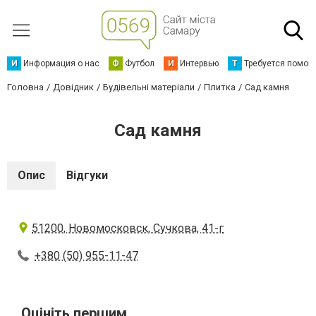
И
Информация о нас
Ф
Футбол
И
Интервью
Т
Требуется помощ
Головна
Довідник
Будівельні матеріали
Плитка
Сад камня
Сад камня
Опис
Відгуки
51200, Новомосковск, Сучкова, 41-г
+380 (50) 955-11-47
Оцініть першим