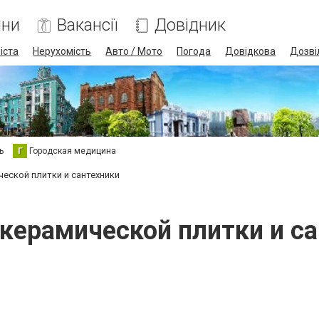
ини
Вакансії
Довідник
іста
Нерухомість
Авто / Мото
Погода
Довідкова
Дозві
ь
Г
Городская медицина
еской плитки и сантехники
керамической плитки и с