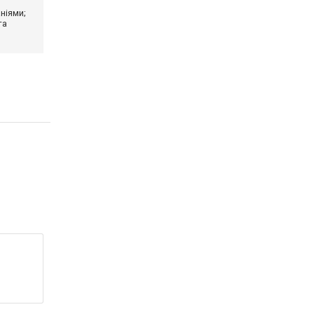
ніями;
та