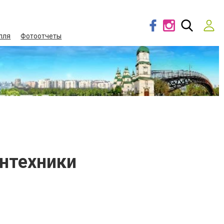
лля
Фотоотчеты
антехники