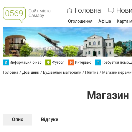
Головна
Нов
Оголошення
Афіша
Карта м
И
Информация о нас
Ф
Футбол
И
Интервью
Т
Требуется помощ
Головна
Довідник
Будівельні матеріали
Плитка
Магазин керамич
Магазин 
Опис
Відгуки