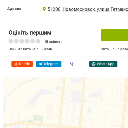
Адреса
51200, Новомосковск, улица Гетманс
Оцініть першим
(
0
оцінок)
Ніхто ще не рек
Поки ще ніхто не оцінював
Reddit
Telegram
Viber
WhatsApp