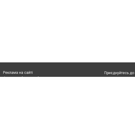
Реклама на сайті
Приєднуйтесь до 
Франшиза "CitySites"
З питань реклами:
Допускається цит
rek@citysites.ua
тексті обов'язко
розміщення прямо
абзацу в тексті 
Матеріали з плаш
"Політичні новини