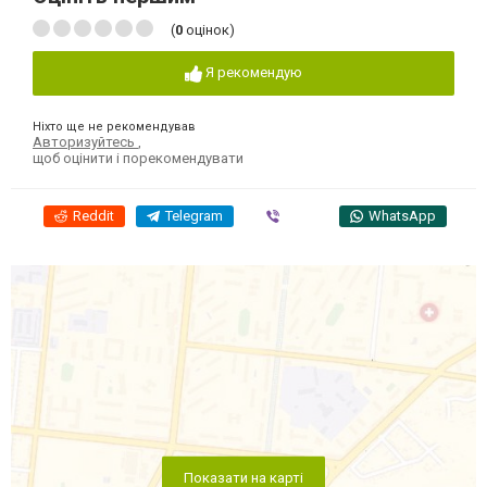
(
0
оцінок)
Я рекомендую
Ніхто ще не рекомендував
Авторизуйтесь
,
щоб оцінити і порекомендувати
Reddit
Telegram
Viber
WhatsApp
Показати на карті