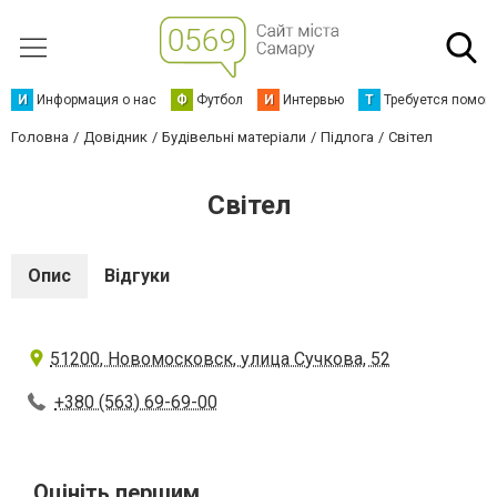
И
Информация о нас
Ф
Футбол
И
Интервью
Т
Требуется помощ
Головна
Довідник
Будівельні матеріали
Підлога
Світел
Світел
Опис
Відгуки
51200, Новомосковск, улица Сучкова, 52
+380 (563) 69-69-00
Оцініть першим