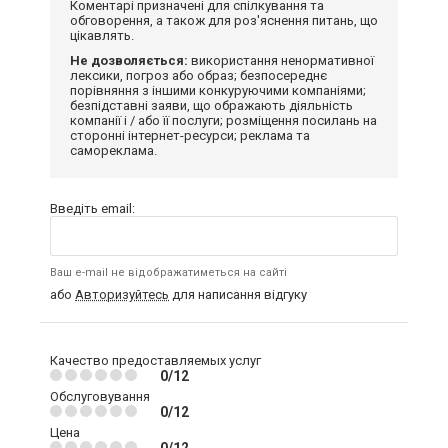
Коментарі призначені для спілкування та
обговорення, а також для роз'яснення питань, що
цікавлять.
Не дозволяється:
використання ненормативної
лексики, погроз або образ; безпосереднє
порівняння з іншими конкуруючими компаніями;
безпідставні заяви, що ображають діяльність
компанії і / або її послуги; розміщення посилань на
сторонні інтернет-ресурси; реклама та
самореклама.
Введіть email:
Ваш e-mail не відображатиметься на сайті
або
Авторизуйтесь
для написання відгуку
Качество предоставляемых услуг
0/12
Обслуговування
0/12
Цена
0/12