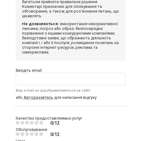
багатьом прийняти правильне рішення.
Коментарі призначені для спілкування та
обговорення, а також для роз'яснення питань, що
цікавлять.
Не дозволяється:
використання ненормативної
лексики, погроз або образ; безпосереднє
порівняння з іншими конкуруючими компаніями;
безпідставні заяви, що ображають діяльність
компанії і / або її послуги; розміщення посилань на
сторонні інтернет-ресурси; реклама та
самореклама.
Введіть email:
Ваш e-mail не відображатиметься на сайті
або
Авторизуйтесь
для написання відгуку
Качество предоставляемых услуг
0/12
Обслуговування
0/12
Цена