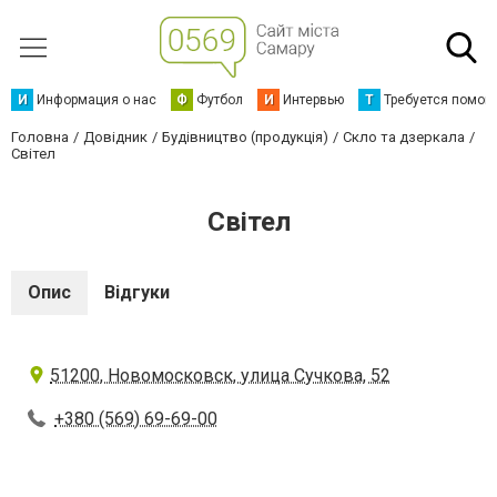
И
Информация о нас
Ф
Футбол
И
Интервью
Т
Требуется помощ
Головна
Довідник
Будівництво (продукція)
Скло та дзеркала
Світел
Світел
Опис
Відгуки
51200, Новомосковск, улица Сучкова, 52
+380 (569) 69-69-00