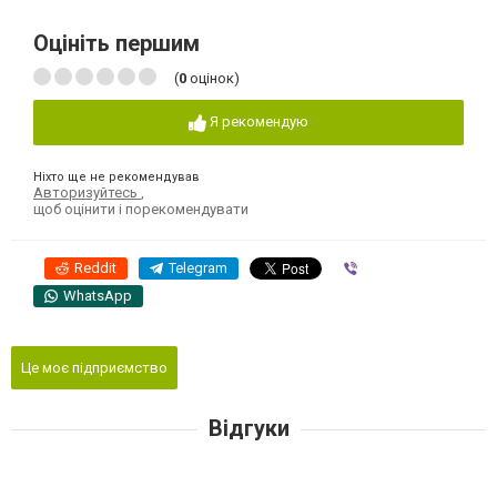
Оцініть першим
(
0
оцінок)
Я рекомендую
Ніхто ще не рекомендував
Авторизуйтесь
,
щоб оцінити і порекомендувати
Reddit
Telegram
Viber
WhatsApp
Це моє підприємство
Відгуки