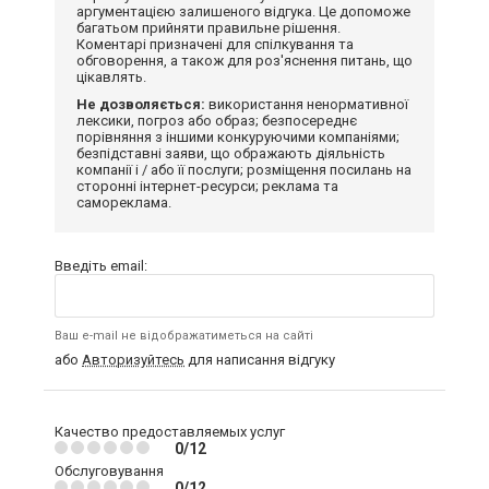
аргументацією залишеного відгука. Це допоможе
багатьом прийняти правильне рішення.
Коментарі призначені для спілкування та
обговорення, а також для роз'яснення питань, що
цікавлять.
Не дозволяється:
використання ненормативної
лексики, погроз або образ; безпосереднє
порівняння з іншими конкуруючими компаніями;
безпідставні заяви, що ображають діяльність
компанії і / або її послуги; розміщення посилань на
сторонні інтернет-ресурси; реклама та
самореклама.
Введіть email:
Ваш e-mail не відображатиметься на сайті
або
Авторизуйтесь
для написання відгуку
Качество предоставляемых услуг
0/12
Обслуговування
0/12