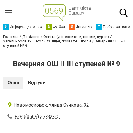
И
Информация о нас
Ф
Футбол
И
Интервью
Т
Требуется помощ
Головна
Довідник
Освіта (університети, школи, курси)
Загальноосвітні школи та ліцеї, приватні школи
Вечерняя ОШ ІІ-ІІІ
ступеней № 9
Вечерняя ОШ ІІ-ІІІ ступеней № 9
Опис
Відгуки
Новомосковск, улица Сучкова, 32
+380(0569) 37-82-35