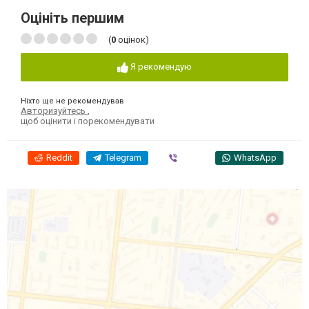
Оцініть першим
(
0
оцінок)
Я рекомендую
Ніхто ще не рекомендував
Авторизуйтесь
,
щоб оцінити і порекомендувати
Reddit
Telegram
Viber
WhatsApp