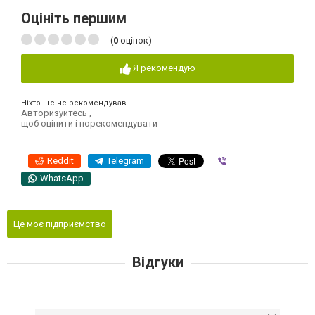
Оцініть першим
(
0
оцінок)
Я рекомендую
Ніхто ще не рекомендував
Авторизуйтесь
,
щоб оцінити і порекомендувати
Reddit
Telegram
Viber
WhatsApp
Це моє підприємство
Відгуки