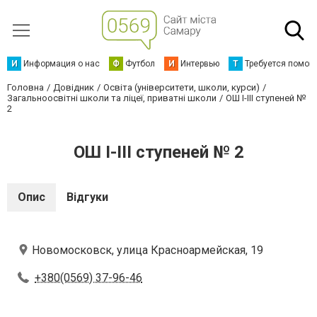
И
Информация о нас
Ф
Футбол
И
Интервью
Т
Требуется помощ
Головна
Довідник
Освіта (університети, школи, курси)
Загальноосвітні школи та ліцеї, приватні школи
ОШ I-III ступеней №
2
ОШ I-III ступеней № 2
Опис
Відгуки
Новомосковск, улица Красноармейская, 19
+380(0569) 37-96-46