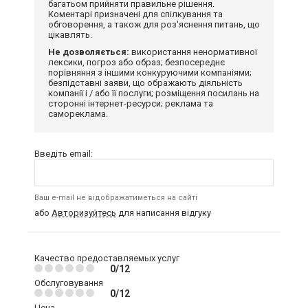
багатьом прийняти правильне рішення.
Коментарі призначені для спілкування та
обговорення, а також для роз'яснення питань, що
цікавлять.
Не дозволяється:
використання ненормативної
лексики, погроз або образ; безпосереднє
порівняння з іншими конкуруючими компаніями;
безпідставні заяви, що ображають діяльність
компанії і / або її послуги; розміщення посилань на
сторонні інтернет-ресурси; реклама та
самореклама.
Введіть email:
Ваш e-mail не відображатиметься на сайті
або
Авторизуйтесь
для написання відгуку
Качество предоставляемых услуг
0/12
Обслуговування
0/12
Цена