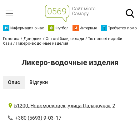
И
Информация о нас
Ф
Футбол
И
Интервью
Т
Требуется помощ
Головна
Довідник
Оптові бази, склади
Тютюнові вироби -
бази
Ликеро-водочные изделия
Ликеро-водочные изделия
Опис
Відгуки
51200, Новомосковск, улица Паланочная, 2
+380 (5693) 9-03-17