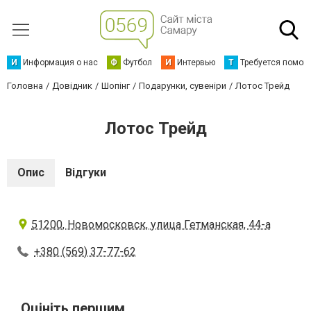
И
Информация о нас
Ф
Футбол
И
Интервью
Т
Требуется помощ
Головна
Довідник
Шопінг
Подарунки, сувеніри
Лотос Трейд
Лотос Трейд
Опис
Відгуки
51200, Новомосковск, улица Гетманская, 44-а
+380 (569) 37-77-62
Оцініть першим