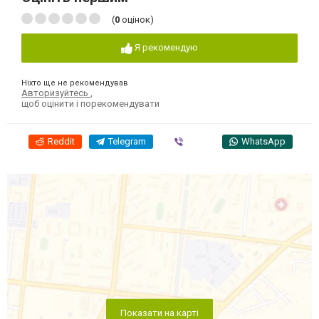
(
0
оцінок)
Я рекомендую
Ніхто ще не рекомендував
Авторизуйтесь
,
щоб оцінити і порекомендувати
Reddit
Telegram
Viber
WhatsApp
Показати на карті