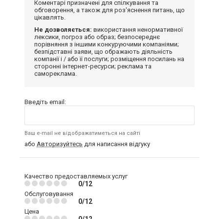
Коментарі призначені для спілкування та
обговорення, а також для роз'яснення питань, що
цікавлять.
Не дозволяється:
використання ненормативної
лексики, погроз або образ; безпосереднє
порівняння з іншими конкуруючими компаніями;
безпідставні заяви, що ображають діяльність
компанії і / або її послуги; розміщення посилань на
сторонні інтернет-ресурси; реклама та
самореклама.
Введіть email:
Ваш e-mail не відображатиметься на сайті
або
Авторизуйтесь
для написання відгуку
Качество предоставляемых услуг
0/12
Обслуговування
0/12
Цена
0/12