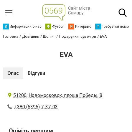
И
Информация о нас
Ф
Футбол
И
Интервью
Т
Требуется помощ
Головна
Довідник
Шопінг
Подарунки, сувеніри
EVA
EVA
Опис
Відгуки
51200, Новомосковск, площа Победы, 8
+380 (5396) 7-37-03
Оцініть першим