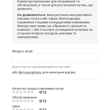
Коментарі призначені для спілкування та
обговорення, а також для роз'яснення питань, що
цікавлять.
Не дозволяється:
використання ненормативної
лексики, погроз або образ; безпосереднє
порівняння з іншими конкуруючими компаніями;
безпідставні заяви, що ображають діяльність
компанії і / або її послуги; розміщення посилань на
сторонні інтернет-ресурси; реклама та
самореклама.
Введіть email:
Ваш e-mail не відображатиметься на сайті
або
Авторизуйтесь
для написання відгуку
Качество предоставляемых услуг
0/12
Обслуговування
0/12
Цена
0/12