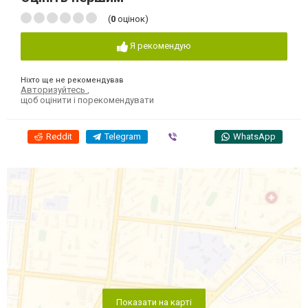
(
0
оцінок)
Я рекомендую
Ніхто ще не рекомендував
Авторизуйтесь
,
щоб оцінити і порекомендувати
Reddit
Telegram
Viber
WhatsApp
Показати на карті