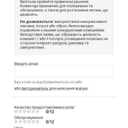
багатьом прийняти правильне рішення.
Коментарі призначені для спілкування та
обговорення, а також для роз'яснення питань, що
цікавлять.
Не дозволяється:
використання ненормативної
лексики, погроз або образ; безпосереднє
порівняння з іншими конкуруючими компаніями;
безпідставні заяви, що ображають діяльність
компанії і / або її послуги; розміщення посилань на
сторонні інтернет-ресурси; реклама та
самореклама.
Введіть email:
Ваш e-mail не відображатиметься на сайті
або
Авторизуйтесь
для написання відгуку
Качество предоставляемых услуг
0/12
Обслуговування
0/12
Цена