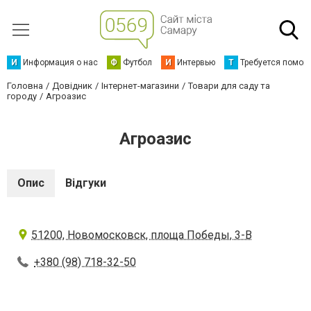
И
Информация о нас
Ф
Футбол
И
Интервью
Т
Требуется помощ
Головна
Довідник
Інтернет-магазини
Товари для саду та
городу
Агроазис
Агроазис
Опис
Відгуки
51200, Новомосковск, площа Победы, 3-В
+380 (98) 718-32-50