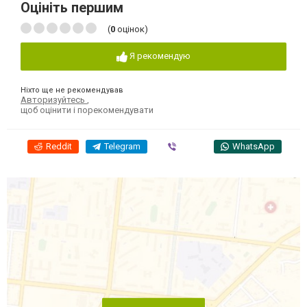
Оцініть першим
(
0
оцінок)
Я рекомендую
Ніхто ще не рекомендував
Авторизуйтесь
,
щоб оцінити і порекомендувати
Reddit
Telegram
Viber
WhatsApp