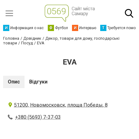
И
Информация о нас
Ф
Футбол
И
Интервью
Т
Требуется помощ
Головна
Довідник
Декор, товари для дому, господарські
товари
Посуд
EVA
EVA
Опис
Відгуки
51200, Новомосковск, площа Победы, 8
+380 (5693) 7-37-03