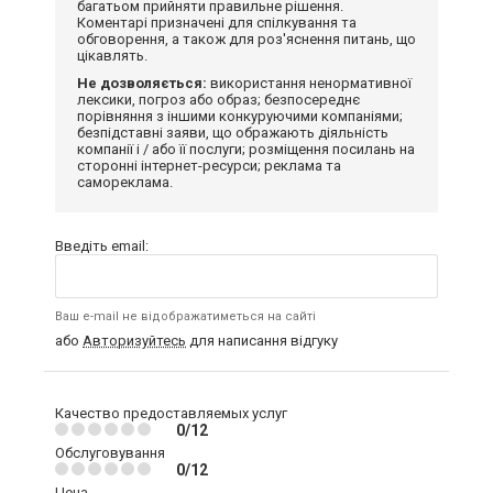
багатьом прийняти правильне рішення.
Коментарі призначені для спілкування та
обговорення, а також для роз'яснення питань, що
цікавлять.
Не дозволяється:
використання ненормативної
лексики, погроз або образ; безпосереднє
порівняння з іншими конкуруючими компаніями;
безпідставні заяви, що ображають діяльність
компанії і / або її послуги; розміщення посилань на
сторонні інтернет-ресурси; реклама та
самореклама.
Введіть email:
Ваш e-mail не відображатиметься на сайті
або
Авторизуйтесь
для написання відгуку
Качество предоставляемых услуг
0/12
Обслуговування
0/12
Цена