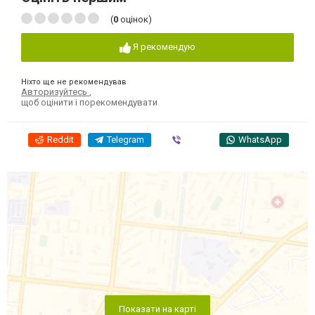
(
0
оцінок)
Я рекомендую
Ніхто ще не рекомендував
Авторизуйтесь
,
щоб оцінити і порекомендувати
Reddit
Telegram
Viber
WhatsApp
Показати на карті