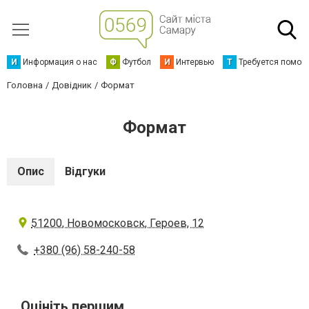
И
Информация о нас
Ф
Футбол
И
Интервью
Т
Требуется помощ
Головна
Довідник
Формат
Формат
Опис
Відгуки
51200, Новомосковск, Героев, 12
+380 (96) 58-240-58
Оцініть першим