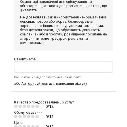
Коментарі призначені для спілкування та
обговорення, а також для роз'яснення питань, що
цікавлять.
Не дозволяється:
використання ненормативної
лексики, погроз або образ; безпосереднє
порівняння з іншими конкуруючими компаніями;
безпідставні заяви, що ображають діяльність
компанії і / або її послуги; розміщення посилань на
сторонні інтернет-ресурси; реклама та
самореклама.
Введіть email:
Ваш e-mail не відображатиметься на сайті
або
Авторизуйтесь
для написання відгуку
Качество предоставляемых услуг
0/12
Обслуговування
0/12
Цена
0/12