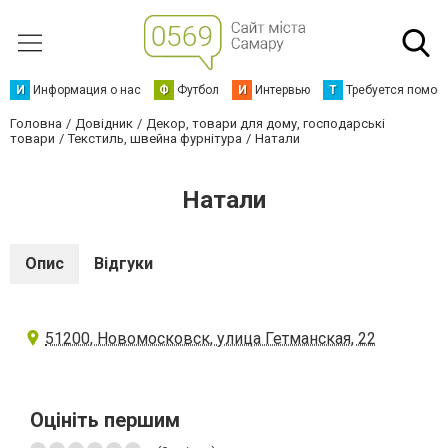
И
Информация о нас
Ф
Футбол
И
Интервью
Т
Требуется помощ
Головна
Довідник
Декор, товари для дому, господарські
товари
Текстиль, швейна фурнітура
Натали
Натали
Опис
Відгуки
51200, Новомосковск, улица Гетманская, 22
Оцініть першим