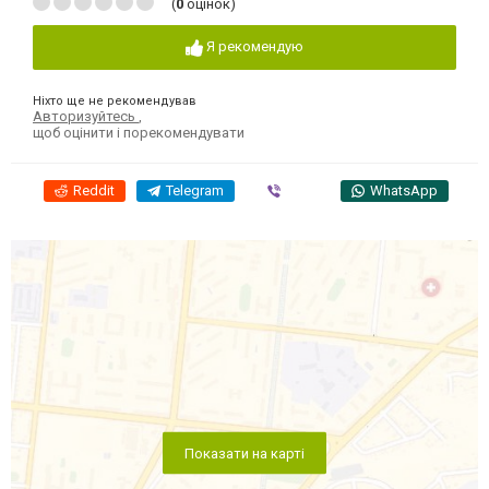
(
0
оцінок)
Я рекомендую
Ніхто ще не рекомендував
Авторизуйтесь
,
щоб оцінити і порекомендувати
Reddit
Telegram
Viber
WhatsApp
Показати на карті