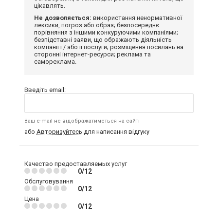
цікавлять.
Не дозволяється:
використання ненормативної
лексики, погроз або образ; безпосереднє
порівняння з іншими конкуруючими компаніями;
безпідставні заяви, що ображають діяльність
компанії і / або її послуги; розміщення посилань на
сторонні інтернет-ресурси; реклама та
самореклама.
Введіть email:
Ваш e-mail не відображатиметься на сайті
або
Авторизуйтесь
для написання відгуку
Качество предоставляемых услуг
0/12
Обслуговування
0/12
Цена
0/12