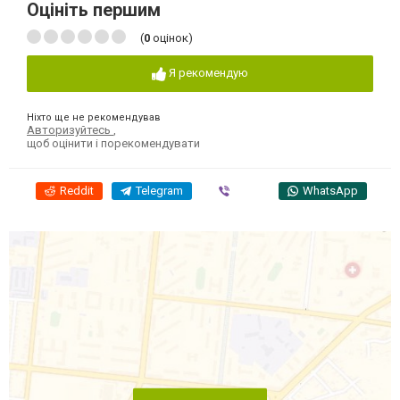
Оцініть першим
(
0
оцінок)
Я рекомендую
Ніхто ще не рекомендував
Авторизуйтесь
,
щоб оцінити і порекомендувати
Reddit
Telegram
Viber
WhatsApp