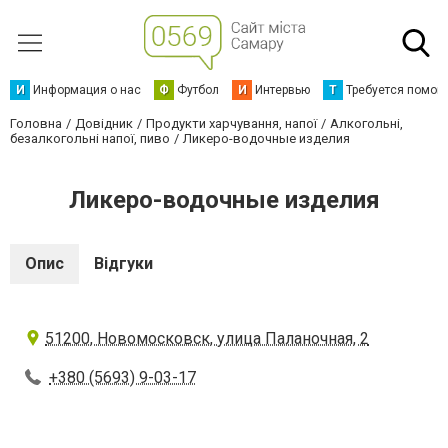
И
Информация о нас
Ф
Футбол
И
Интервью
Т
Требуется помощ
Головна
Довідник
Продукти харчування, напої
Алкогольні,
безалкогольні напої, пиво
Ликеро-водочные изделия
Ликеро-водочные изделия
Опис
Відгуки
51200, Новомосковск, улица Паланочная, 2
+380 (5693) 9-03-17