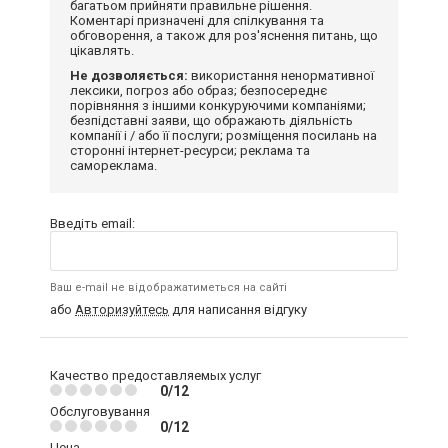
багатьом прийняти правильне рішення.
Коментарі призначені для спілкування та
обговорення, а також для роз'яснення питань, що
цікавлять.
Не дозволяється:
використання ненормативної
лексики, погроз або образ; безпосереднє
порівняння з іншими конкуруючими компаніями;
безпідставні заяви, що ображають діяльність
компанії і / або її послуги; розміщення посилань на
сторонні інтернет-ресурси; реклама та
самореклама.
Введіть email:
Ваш e-mail не відображатиметься на сайті
або
Авторизуйтесь
для написання відгуку
Качество предоставляемых услуг
0/12
Обслуговування
0/12
Цена