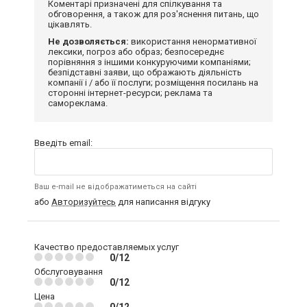
Коментарі призначені для спілкування та
обговорення, а також для роз'яснення питань, що
цікавлять.
Не дозволяється:
використання ненормативної
лексики, погроз або образ; безпосереднє
порівняння з іншими конкуруючими компаніями;
безпідставні заяви, що ображають діяльність
компанії і / або її послуги; розміщення посилань на
сторонні інтернет-ресурси; реклама та
самореклама.
Введіть email:
Ваш e-mail не відображатиметься на сайті
або
Авторизуйтесь
для написання відгуку
Качество предоставляемых услуг
0/12
Обслуговування
0/12
Цена
0/12