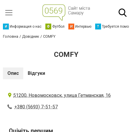
И
Информация о нас
Ф
Футбол
И
Интервью
Т
Требуется помощ
Головна
Довідник
COMFY
COMFY
Опис
Відгуки
51200, Новомосковск, улица Гетманская, 16
+380 (5693) 7-51-57
Оцініть першим