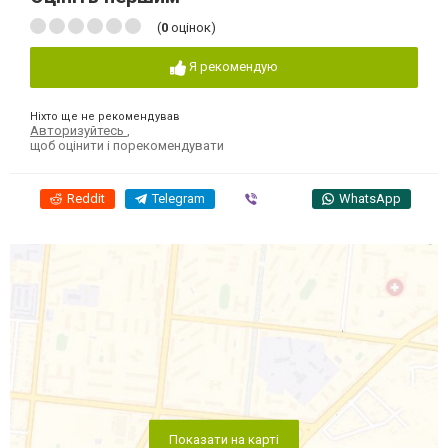
(
0
оцінок)
Я рекомендую
Ніхто ще не рекомендував
Авторизуйтесь
,
щоб оцінити і порекомендувати
Reddit
Telegram
Viber
WhatsApp
Показати на карті