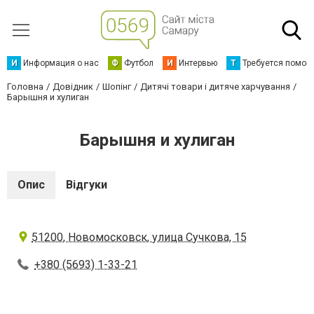
И
Информация о нас
Ф
Футбол
И
Интервью
Т
Требуется помощ
Головна
Довідник
Шопінг
Дитячі товари і дитяче харчування
Барышня и хулиган
Барышня и хулиган
Опис
Відгуки
51200, Новомосковск, улица Сучкова, 15
+380 (5693) 1-33-21