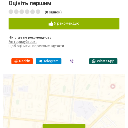
Оцініть першим
(
0
оцінок)
Я рекомендую
Ніхто ще не рекомендував
Авторизуйтесь
,
щоб оцінити і порекомендувати
Reddit
Telegram
Viber
WhatsApp