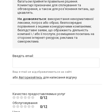
багатьом прийняти правильне рішення.
Коментарі призначені для спілкування та
обговорення, а також для роз'яснення питань, що
цікавлять.
Не дозволяється:
використання ненормативної
лексики, погроз або образ; безпосереднє
порівняння з іншими конкуруючими компаніями;
безпідставні заяви, що ображають діяльність
компанії і / або її послуги; розміщення посилань на
сторонні інтернет-ресурси; реклама та
самореклама.
Введіть email:
Ваш e-mail не відображатиметься на сайті
або
Авторизуйтесь
для написання відгуку
Качество предоставляемых услуг
0/12
Обслуговування
0/12
Цена