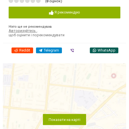
(
0
оцінок)
Я рекомендую
Ніхто ще не рекомендував
Авторизуйтесь
,
щоб оцінити і порекомендувати
Reddit
Telegram
Viber
WhatsApp
Показати на карті