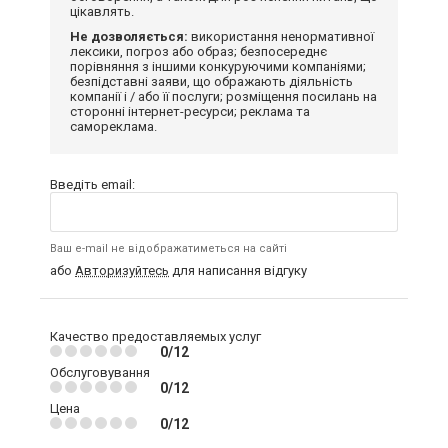
цікавлять.
Не дозволяється:
використання ненормативної
лексики, погроз або образ; безпосереднє
порівняння з іншими конкуруючими компаніями;
безпідставні заяви, що ображають діяльність
компанії і / або її послуги; розміщення посилань на
сторонні інтернет-ресурси; реклама та
самореклама.
Введіть email:
Ваш e-mail не відображатиметься на сайті
або
Авторизуйтесь
для написання відгуку
Качество предоставляемых услуг
0/12
Обслуговування
0/12
Цена
0/12