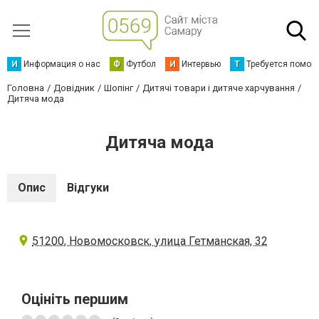
И
Информация о нас
Ф
Футбол
И
Интервью
Т
Требуется помощ
Головна
Довідник
Шопінг
Дитячі товари і дитяче харчування
Дитяча мода
Дитяча мода
Опис
Відгуки
51200, Новомосковск, улица Гетманская, 32
Оцініть першим