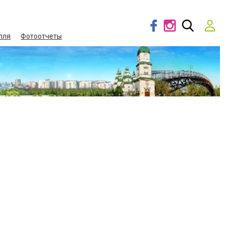
лля
Фотоотчеты