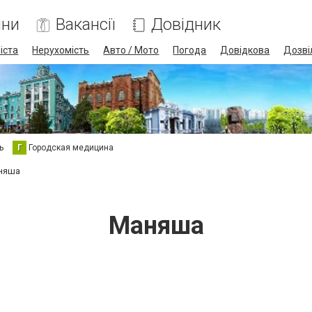
ини
Вакансії
Довідник
іста
Нерухомість
Авто / Мото
Погода
Довідкова
Дозві
ь
Г
Городская медицина
няша
Маняша