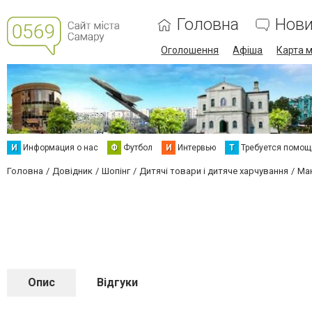
Головна
Нов
Оголошення
Афіша
Карта м
И
Информация о нас
Ф
Футбол
И
Интервью
Т
Требуется помощ
Головна
Довідник
Шопінг
Дитячі товари і дитяче харчування
Ма
Опис
Відгуки