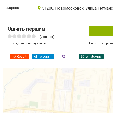
Адреса
51200, Новомосковск, улица Гетманс
Оцініть першим
(
0
оцінок)
Ніхто ще не рек
Поки ще ніхто не оцінював
Reddit
Telegram
Viber
WhatsApp