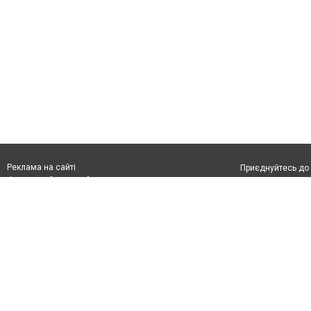
Реклама на сайті
Приєднуйтесь до 
Франшиза "CitySites"
З питань реклами:
Допускається цит
rek@citysites.ua
тексті обов'язко
розміщення прямо
абзацу в тексті 
Матеріали з плаш
"Політичні новини