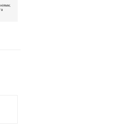
ніями;
та